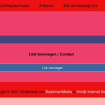
Linktegoed kopen
Artikelen
Alle dochterpagina's
Link toevoegen
Contact
Link toevoegen
ight © 2021 Onderdeel van
BaakmanMedia
&
Vrolijk Internet S